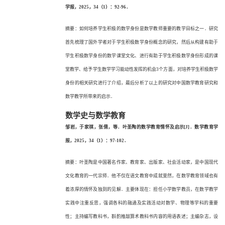
学报，2025，34（1）：92-96．
摘要：如何培养学生积极的数学身份是数学教师重要的教学目标之一．研究
首先梳理了国外学者对于学生积极数学身份概念的研究，然后从构建有助于
学生积极数学身份的数学课堂文化、进行有助于学生积极数学身份形成的课
堂教学、给予学生数学学习能动性发挥的机会
3个方面，对培养学生积极数学
身份的相关研究进行了介绍，最后分析了以上的研究对中国数学教育研究和
数学教学所带来的启示．
数学史与数学教育
邹岩，于家祺，张倩，等．叶圣陶的数学教育情怀及启示
[J]．数学教育学
报，2025，34（1）：97-102．
摘要：叶圣陶是中国著名作家、教育家、出版家、社会活动家，是中国现代
文化教育的一代宗师．他不仅在语文教育中成就斐然，在数学教育领域也有
着浓厚的情怀及独到的见解．主要体现在：担任小学数学教员，在数学教学
实践中注重反思，强调各科的融通及实践活动对数学、物理等学科的重要
性；主持编写教科书，斟酌推敲算术教科书内容的用语表述；主编杂志，设