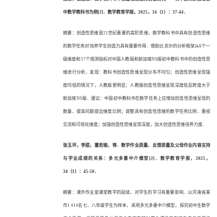
中数学教科书为例[J]．数学教育学报，2025，34（1）：37-44．
摘要：创造性思维是
21世纪重要的高阶思维，数学教科书中具有创造性思维
的数学任务对培养学生创造力具有重要作用．借助比克尔的分析框架从6个一
级维度和17个观测指标对中国人教版和新加坡NS版初中教科书中的创造性思
维进行分析，发现：教科书创造性思维呈现分布不均匀；创造性思维呈现强
度均低的情况下，人教版更明显；人教版创造性思维呈现深度低且跨度大于
新加坡NS版．建议：中国初中教科书在数学任务上应增加创造性思维呈现的
数量、提高问题提出维度比例；调整具有创造性思维的数学任务比例、重视
交流和可视化维度；加强创造性思维呈现深度，加大创造性思维培养力度．
张玉环，李甜，董若瑜，等．数学作业质量、反馈质量及父母作业内容支持
与学业成绩的关系：多元多重中介模型
[J]．数学教育学报，2025，
34（1）：45-50．
摘要：课外作业是课堂教学的延续，对学生的学习有重要影响．以河南省某
市
1 414名七、八年级学生为样本，采用多元多重中介模型，探究初中生数学