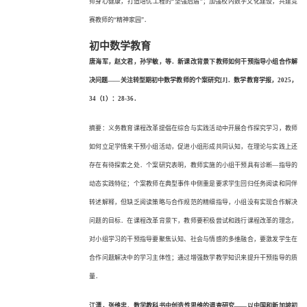
师身心健康，打造培优工程的“坚强后盾”；加强校内数学文化建设，共建竞
赛教师的“精神家园”．
初中数学教育
唐海军，赵文君，孙学敏，等．新课改背景下教师如何干预指导小组合作解
决问题
——关注转型期初中数学教师的个案研究[J]．数学教育学报，2025，
34（1）：28-36．
摘要：义务教育课程改革提倡在综合与实践活动中开展合作探究学习，教师
如何立足学情来干预小组活动，促进小组形成共同认知，在理论与实践上还
存在有待探索之处．个案研究表明，教师实施的小组干预具有诊断
—指导的
动态实践特征；个案教师在典型事件中侧重是要求学生回归任务阅读和同伴
转述解释，但缺乏阅读策略与合作规范的精细指导，小组没有实现合作解决
问题的目标．在课程改革背景下，教师要积极尝试和践行课程改革的理念，
对小组学习的干预指导要聚焦认知、社会与情感的多维融合，要激发学生在
合作问题解决中的学习主体性；通过增强数学教学知识来提升干预指导的质
量．
江漂，张维忠．数学教科书中创造性思维的调查研究
——以中国和新加坡初