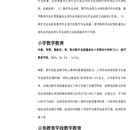
作业质量、反馈质量及父母作业内容支持对学业成绩的影响效应与作用机
制．结果表明：（1）数学作业动机、数学作业努力分别在数学作业质量、数
学教师作业反馈质量及父母作业内容支持与学业成绩之间起中介作用；（2）
数学作业动机和数学作业努力在数学作业质量、数学教师作业反馈质量及父
母作业内容支持与学业成绩之间发挥链式中介作用．
小学数学教育
韦嘉，贺慧，董毅泽，等．简式数学态度量表在小学群体中的修订
[J]．数学
教育学报，2025，34（1）：51-56．
摘要：数学态度是数学核心素养的重要组成部分，小学阶段则是培养学生数
学态度的关键时期．研究以两省市
7所学校的1 203名五、六年级学生为样
本，对简式数学态度量表进行了修订并做了测量学检验．探索性因素分析和
验证性因素分析的结果表明修订后的ATMI-S共3个维度：价值认识、学习信
心和学习动机，且具有良好的内部一致性信度和重测信度，与各效标变量的
相关也符合理论预期，是研究中国第三学段学生数学态度的可靠、有效的测
量工具．
义务教育学段数学教育