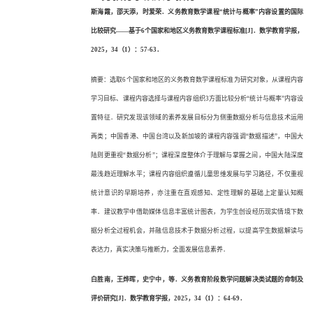
斯海霞，邵天添，时爱荣．义务教育数学课程
“统计与概率”内容设置的国际
比较研究——基于6个国家和地区义务教育数学课程标准[J]．数学教育学报，
2025，34（1）：57-63．
摘要：选取
6个国家和地区的义务教育数学课程标准为研究对象，从课程内容
学习目标、课程内容选择与课程内容组织3方面比较分析“统计与概率”内容设
置特征．研究发现该领域的素养发展目标分为侧重数据分析与信息技术运用
两类；中国香港、中国台湾以及新加坡的课程内容强调“数据描述”，中国大
陆则更重视“数据分析”；课程深度整体介于理解与掌握之间，中国大陆深度
最浅趋近理解水平；课程内容组织遵循儿童思维发展与学习路径，不仅重视
统计意识的早期培养，亦注重在直观感知、定性理解的基础上定量认知概
率．建议教学中借助媒体信息丰富统计图表，为学生创设经历现实情境下数
据分析全过程机会，并融信息技术于数据分析过程，以提高学生数据解读与
表达力，真实决策与推断力，全面发展信息素养．
白胜南，王烨晖，史宁中，等．义务教育阶段数学问题解决类试题的命制及
评价研究
[J]．数学教育学报，2025，34（1）：64-69．