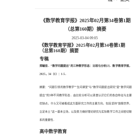
《数学教育学报》2025年02月第34卷第1期
（总第160期）摘要
2025-03-04 09:05
《数学教育学报》
2025年02月第34卷第1期
（总第160期）摘要
专稿
郑毓信．
“数学问题提出”的三种教学形态：比较与分析[J]．数学教育学报，
2025，34（1）：1-5．
摘要：
“问题引领的数学教学”“生问课堂”与“数学问题提出研究”是“数学问题
提出”的3种不同教学形态．由比较分析可以清楚认识它们的各自特征与主要
优缺点，什么又可被看成这方面研究工作的主要方向，包括坚持“放眼世界，
立足本土”这一基本立场，以及努力做好理论研究与实际教学工作之间密切联
系的重要性．
高中数学教育