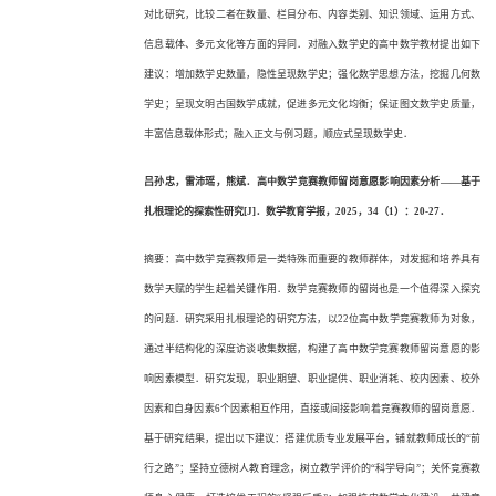
对比研究，比较二者在数量、栏目分布、内容类别、知识领域、运用方式、
信息载体、多元文化等方面的异同．对融入数学史的高中数学教材提出如下
建议：增加数学史数量，隐性呈现数学史；强化数学思想方法，挖掘几何数
学史；呈现文明古国数学成就，促进多元文化均衡；保证图文数学史质量，
丰富信息载体形式；融入正文与例习题，顺应式呈现数学史．
吕孙忠，雷沛瑶，熊斌．高中数学竞赛教师留岗意愿影响因素分析
——基于
扎根理论的探索性研究[J]．数学教育学报，2025，34（1）：20-27．
摘要：高中数学竞赛教师是一类特殊而重要的教师群体，对发掘和培养具有
数学天赋的学生起着关键作用．数学竞赛教师的留岗也是一个值得深入探究
的问题．研究采用扎根理论的研究方法，以
22位高中数学竞赛教师为对象，
通过半结构化的深度访谈收集数据，构建了高中数学竞赛教师留岗意愿的影
响因素模型．研究发现，职业期望、职业提供、职业消耗、校内因素、校外
因素和自身因素6个因素相互作用，直接或间接影响着竞赛教师的留岗意愿．
基于研究结果，提出以下建议：搭建优质专业发展平台，铺就教师成长的“前
行之路”；坚持立德树人教育理念，树立教学评价的“科学导向”；关怀竞赛教