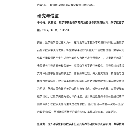
内容知识，增强民族地区职前数学教师的教学自信．
研究与借鉴
于冬梅，黄友初．数学审美化教学的内涵特征与实践路径
[J]．数学教育学
报，2025，34（1）：85-91．
摘要：数学教学应以育人为本，在帮助学生掌握数学知识的同时也注重数学
品格和数学审美的发展，彰显数学课程的
“真善美”三重教育价值．数学审美
化教学指教师将学生生成数学美感作为数学教学目标之一，注重教学的外在
表现美与内在逻辑美和谐统一，实现数学教学的审美转化，能在持续的情感
支持中促使学生感悟数学之美，体会数学之魅，并具有美观性、和谐性与自
由愉悦性等特征．数学审美化教学的实施应以教师树立教师的审美教学意识
为前提，然后以蕴含数学美的知识为审美视点，设计以美启真、以真塑美的
教学目标；以数学美感为核心评价维度，设计表现性任务与评价量规促成伴
随式评价；以数学美感的生成过程为依据，创设“感受—体验—欣赏—创造”
的教学4阶段．更好地发挥数学的美育价值，实现以智育美、以美促智．
张晓贵．国外对学生积极数学身份及其培养的研究现状及启示
[J]．数学教育