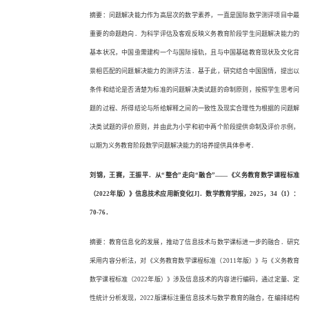
摘要：问题解决能力作为高层次的数学素养，一直是国际数学测评项目中最
重要的命题趋向．为科学评估及客观反映义务教育阶段学生问题解决能力的
基本状况，中国亟需建构一个与国际接轨，且与中国基础教育现状及文化背
景相匹配的问题解决能力的测评方法．基于此，研究结合中国国情，提出以
条件和结论是否清楚为标准的问题解决类试题的命制原则，按照学生思考问
题的过程、所得结论与所给解释之间的一致性及现实合理性为根据的问题解
决类试题的评价原则，并由此为小学和初中两个阶段提供命制及评价示例，
以期为义务教育阶段数学问题解决能力的培养提供具体参考．
刘锦，王赛，王振平．从
“整合”走向“融合”——《义务教育数学课程标准
（2022年版）》信息技术应用新变化[J]．数学教育学报，2025，34（1）：
70-76．
摘要：教育信息化的发展，推动了信息技术与数学课标进一步的融合．研究
采用内容分析法，对《义务教育数学课程标准（
2011年版）》与《义务教育
数学课程标准（2022年版）》涉及信息技术的内容进行编码，通过定量、定
性统计分析发现，2022版课标注重信息技术与数学教育的融合，在编排结构