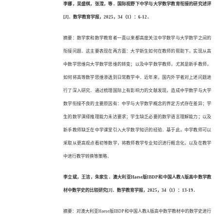
李娜，吴盛棋，张滢，等．国际视野下中学与大学数学教育衔接的研究述评
[J]．数学教育学报，2025，34（1）：6-12．
摘要：数学家和数学教育者一直以来都高度关注中学数学与大学数学之间的
衔接问题．这主要表现在两方面：大学新生如何在教师的帮助下，实现从高
中数学思维向大学数学思维的转变；以及中学数学教师，尤其是新手教师，
如何将高等数学思维渗透到日常教学中．近年来，国内外学者对上述问题进
行了深入研究．通过梳理国际上有影响力的文献发现，造成中学数学与大学
数学衔接不良的主要原因有：中学与大学数学概念的界定方式存在差异；学
生的数学演绎推理能力未达要求；学生缺乏必要的数学语言理解能力；以及
新手教师缺乏在中学课堂引入大学数学知识的经验．基于此，中学教师可以
采取从更高观点看初等数学，将教师教学专业知识进行概念化，以及在教学
中进行教学转换等策略．
李立斌，王洁，朱家生．澳大利亚
Haese版IBDP和中国人教A版高中数学教
材中数学史的比较研究[J]．数学教育学报，2025，34（1）：13-19．
摘要：对澳大利亚
Haese版IBDP和中国人教A版高中数学教材中的数学史进行