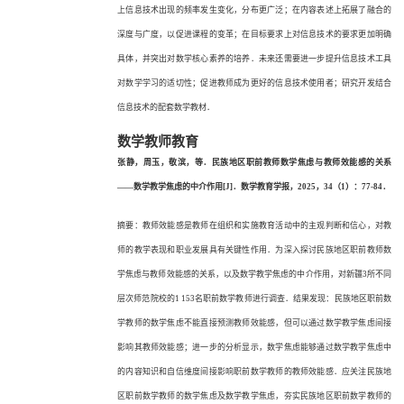
上信息技术出现的频率发生变化，分布更广泛；在内容表述上拓展了融合的
深度与广度，以促进课程的变革；在目标要求上对信息技术的要求更加明确
具体，并突出对数学核心素养的培养．未来还需要进一步提升信息技术工具
对数学学习的适切性；促进教师成为更好的信息技术使用者；研究开发结合
信息技术的配套数学教材．
数学教师教育
张静，周玉，敬滨，等．民族地区职前教师数学焦虑与教师效能感的关系
——数学教学焦虑的中介作用[J]．数学教育学报，2025，34（1）：77-84．
摘要：教师效能感是教师在组织和实施教育活动中的主观判断和信心，对教
师的教学表现和职业发展具有关键性作用．为深入探讨民族地区职前教师数
学焦虑与教师效能感的关系，以及数学教学焦虑的中介作用，对新疆
3所不同
层次师范院校的1 153名职前数学教师进行调查．结果发现：民族地区职前数
学教师的数学焦虑不能直接预测教师效能感，但可以通过数学教学焦虑间接
影响其教师效能感；进一步的分析显示，数学焦虑能够通过数学教学焦虑中
的内容知识和自信维度间接影响职前数学教师的教师效能感．应关注民族地
区职前数学教师的数学焦虑及数学教学焦虑，夯实民族地区职前数学教师的