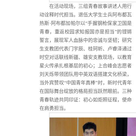
在活动现场，三组青春故事讲述人用行
动诠释时代担当。退伍大学生士兵阿布都瓦
热斯·阿布都加帕尔以“手握钢枪保家卫国是
青春，重返校园求知报国亦是担当”的铿锵
誓言，展现军人血脉中的忠诚与坚韧；研究
生支教团代表门宇辰、桂珂昕、卢睿泽通过
时空对话联线新疆、雄安支教现场，以教育
星火传承扎根基层的初心；上合峰会志愿者
刘天烁带领团队用中英双语搭建文化桥梁，
当外宾赞叹“中国青年真棒”时，新时代青年
在国际舞台绽放的格局担当跃然眼前。三种
青春轨迹共同印证：初心如炬照征程，使命
在肩勇担当。