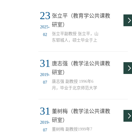
23
张立平（教育学公共课教
研室）
2025-
张立平副教授 张立平，山
02
东郓城人，硕士毕业于上
海师范大学，博士毕业于
北京大学。现为天津师范
31
大学教育学部教师教育研
唐志强（教学法公共课教
究所副所长，硕士生导
研室）
师。兼任天津市高教学会
2019-
副秘书长、中国教育发展
唐志强 副教授 1996年6
07
战略学会高中教育专业委
月，毕业于北京师范大学
员会学术委员会副主任、
教育管理专业获教育学学
中国教育学会农村教育分
士2005年6月，毕业于天津
会理事。研究方向为教师
31
师范大学应用心理学专业
董树梅（教学法公共课教
教育、教育研究方法。
获教育学硕士2016年6月，
（一）承担主要课题 1.主
研室）
毕业于北京师范大学课程
2019-
持全国教育科学规划教育
与教学论专业获教育学博
董树梅 副教授1999年7
07
部重点课题“地方公费师范