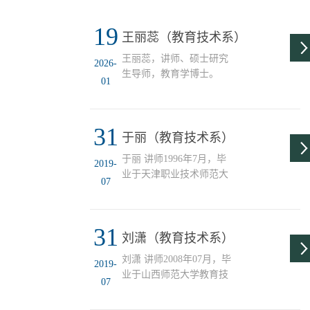
19
王丽蕊（教育技术系）
王丽蕊，讲师、硕士研究
2026-
生导师，教育学博士。
01
2019年硕士毕业于英国莱
斯特大学国际教育专业，
2023年博士毕业于天津师
31
范大学教育技术学专业。
​于丽（教育技术系）
获得天津市、天津市教
于丽 讲师1996年7月，毕
2019-
委、天津师范大学等单位
业于天津职业技术师范大
的项目经费资助。在《远
07
学工业电气自动化专业获
程教育杂志》、《现代远
工学学士2007年3月，毕业
程教育研究》、《现代教
于天津大学计算机应用技
育技术》等CSSCI期刊、
31
术专业获工学硕士从事专
刘潇（教育技术系）
核心期刊发表论文。从事
业及研究方向：计算机网
专业及研究方向：教育技
刘潇 讲师2008年07月，毕
2019-
络及计算机硬件科研成
术学专业，主要研究领域
业于山西师范大学教育技
果：（一）承担主要课
07
为机器学习、教育大模
术学专业，获理学学士学
题：1.校级教育基金项
型、人工智能教育应用、
位2011年07月，毕业于山