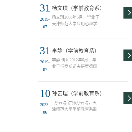
港中文大学跨文化专业获
科学基金青年基金项目，
31
文学硕士学位2018年06
杨文琪（学前教育系）
阈下情绪启动影响正常人
月，毕业于台湾师范大学
及分裂型特质个体情绪
杨文琪2008年6月，毕业于
2019-
幼儿发展与教育专业获教
判...
天津师范大学应用心理学
育学博士学位从事专业及
07
专业获理学学士2011年6
研究方向：儿童阅读、儿
月，毕业于天津师范大学
童文学科研成果：（一）
学前教育学专业获教育学
近年发表的主要论文:[1]
31
硕士2016年1月，毕业于北
李静（学前教育系）
徐妍，周俊男.第二届国际
京师范大学应用心理学专
儿童文学论坛：在现实与
李静 讲师2012年6月，毕
2019-
业获教育学博士 从事专业
历史之间的跨文化...
业于俄罗斯诺夫哥罗德国
及研究方向：学前教育学
07
立大学，音乐教育学（本
学前儿童社会性发展 主要
硕连读）获硕士学位2015
科研成果：[1]杨文琪等.
年8月，毕业于俄罗斯诺夫
(2017).权力感对个体的影
10
哥罗德国立大学，职业教
孙云瑞（学前教育系）
响: 调节定向的视角.心理
育理论和方法获博士学位
学报,49(3)...
孙云瑞 讲师孙云瑞，天
2023-
从事专业及研究方向：钢
津师范大学学前教育系副
琴，音乐教育发表论文：
06
系主任，硕士生导师，中
[1]李静.幼师钢琴教育回课
国心理学会会员，拥有国
环节的分层教学[J].北方音
家二级心理咨询师、心理
乐，2020,08(15):103-