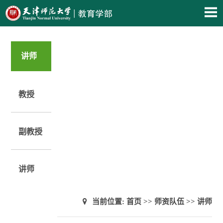
讲师
教授
副教授
讲师
当前位置:
首页
>>
师资队伍
>>
讲师